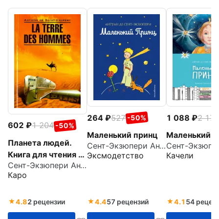
264
527
1 088
2 17
-50%
602
1 204
-50%
Маленький принц
Маленький п
Планета людей.
Сент-Экзюпери Антуан де
Книга для чтения на
Эксмодетство
Качели
Сент-Экзюпери Антуан де
французском
Каро
языке.
Неадаптированный
текст
4.8
2 рецензии
4.4
57 рецензий
4.1
54 рецен