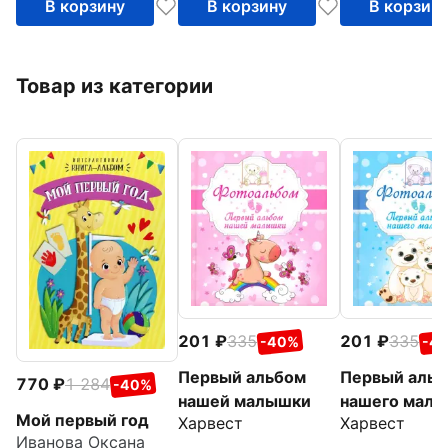
В корзину
В корзину
В корзин
Товар из категории
201
335
201
335
-40%
-4
Первый альбом
Первый аль
770
1 284
-40%
нашей малышки
нашего мал
Мой первый год
Харвест
Харвест
Иванова Оксана