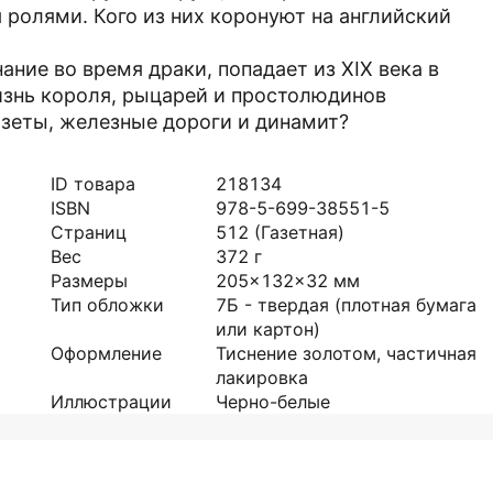
 ролями. Кого из них коронуют на английский
ание во время драки, попадает из XIX века в
изнь короля, рыцарей и простолюдинов
азеты, железные дороги и динамит?
ID товара
218134
ISBN
978-5-699-38551-5
Страниц
512
(Газетная)
Вес
372
г
Размеры
205x132x32
мм
Тип обложки
7Б - твердая (плотная бумага
или картон)
Оформление
Тиснение золотом, частичная
лакировка
Иллюстрации
Черно-белые