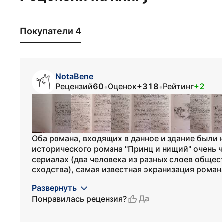
Покупатели 4
NotaBene
Рецензий
60
Оценок
+318
Рейтинг
+2
•
•
Оба романа, входящих в данное и здание были
исторического романа "Принц и нищий" очень 
сериалах (два человека из разных слоев обще
сходства), самая известная экранизация романа
Развернуть
Да
Понравилась рецензия?