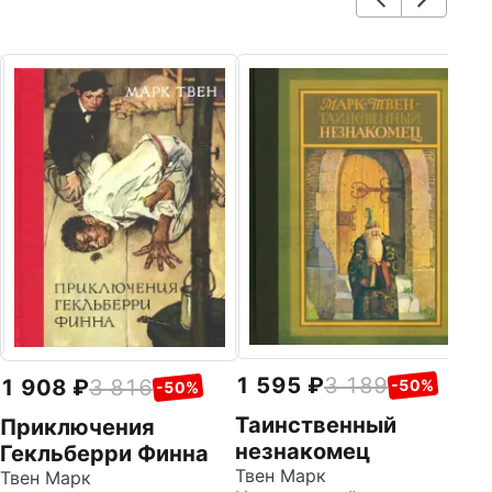
3
П
Г
Тв
Вр
1 595
3 189
1 908
3 816
-50%
-50%
Таинственный
Приключения
незнакомец
Гекльберри Финна
Твен Марк
Твен Марк