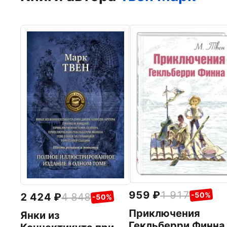
959
1 917
-50%
2 424
4 848
-50%
Приключения
Янки из
Гекльберри Финна