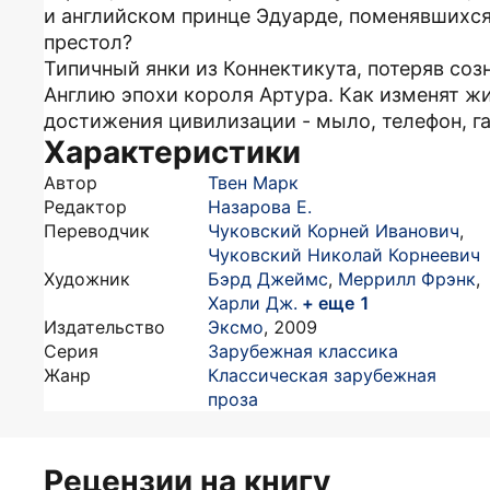
и английском принце Эдуарде, поменявшихся
престол?
Типичный янки из Коннектикута, потеряв созн
Англию эпохи короля Артура. Как изменят ж
достижения цивилизации - мыло, телефон, г
Характеристики
Автор
Твен Марк
Редактор
Назарова Е.
Переводчик
Чуковский Корней Иванович
,
Чуковский Николай Корнеевич
Художник
Бэрд Джеймс
,
Меррилл Фрэнк
,
Харли Дж.
+ еще 1
Издательство
Эксмо
,
2009
Серия
Зарубежная классика
Жанр
Классическая зарубежная
проза
Рецензии на книгу