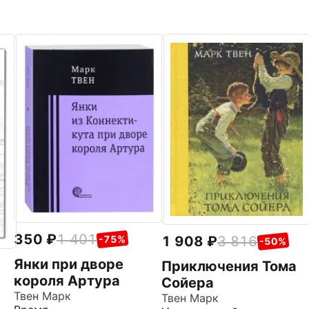
350
1 401
1 908
3 816
-75%
-50%
Янки при дворе
Приключения Тома
короля Артура
Сойера
Твен Марк
Твен Марк