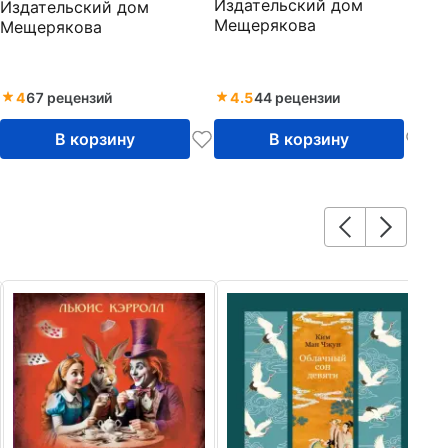
Издательский дом
Издательский дом
Мещерякова
Мещерякова
4
67 рецензий
4.5
44 рецензии
В корзину
В корзину
9
Л
Ме
По