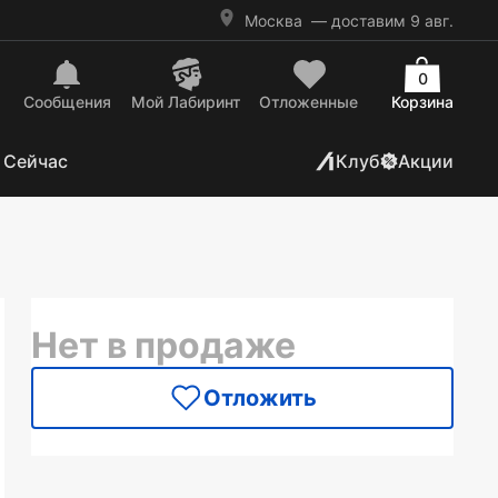
Москва
— доставим 9 авг.
0
Сообщения
Mой Лабиринт
Отложенные
Корзина
 Сейчас
Клуб
Акции
Нет в продаже
Отложить