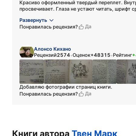
Красиво оформленный твердый переплет. Внутри
просвечивает. Глаза не устают читать, шрифт с
Развернуть
Да
Понравилась рецензия?
Алонсо Кихано
Рецензий
2574
Оценок
+48315
Рейтинг
+
•
•
Добавляю фотографии страниц книги.
Да
Понравилась рецензия?
Книги автора
Твен Марк