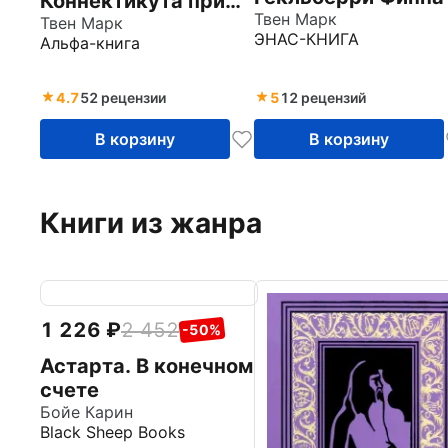
Коннектикута при
Твен Марк
дворе короля
Твен Марк
ЭНАС-КНИГА
Альфа-книга
Артура. Принц и
нищий.
Приключения Тома
4.7
52 рецензии
5
12 рецензий
Сойера
В корзину
В корзину
Книги из жанра
1 226
2 452
-50%
Астарта. В конечном
счете
Бойе Карин
Black Sheep Books