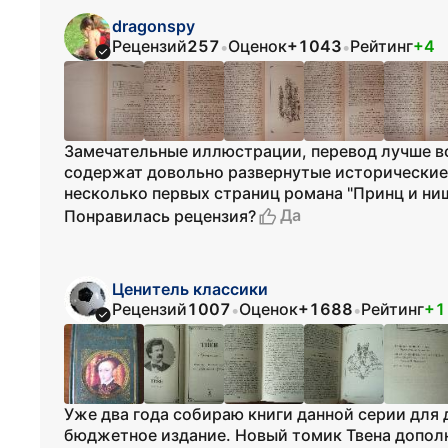
dragonspy
Рецензий
257
Оценок
+1043
Рейтинг
+4
•
•
Замечательные иллюстрации, перевод лучше вс
содержат довольно развернутые исторические 
несколько первых страниц романа "Принц и ни
Да
Понравилась рецензия?
Ценитель классики
Рецензий
1007
Оценок
+1688
Рейтинг
+1
•
•
Уже два года собираю книги данной серии для
бюджетное издание. Новый томик Твена допол