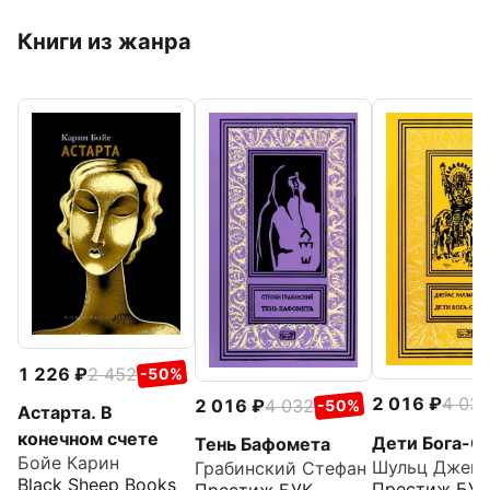
Книги из жанра
1 226
2 452
-50%
2 016
4 03
2 016
4 032
-50%
Астарта. В
конечном счете
Дети Бога-С
Тень Бафомета
Бойе Карин
Грабинский Стефан
Black Sheep Books
Престиж БУК