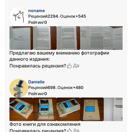
noname
Рецензий
2294
Оценок
+545
•
Рейтинг
0
Предлагаю вашему вниманию фотографии
данного издания:
Да
Понравилась рецензия?
Danielle
Рецензий
698
Оценок
+480
•
Рейтинг
0
Фото книги для ознакомления
Да
Понравилась рецензия?