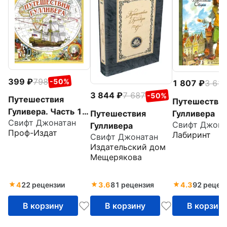
399
798
-50%
1 807
3 61
3 844
7 687
-50%
Путешествия
Путешестви
Гуливера. Часть 1.
Путешествия
Гулливера
Свифт Джонатан
Путешествие в
Свифт Джона
Гулливера
Проф-Издат
Лабиринт
Лилипутию
Свифт Джонатан
Издательский дом
Мещерякова
4
22 рецензии
3.6
81 рецензия
4.3
92 рецен
В корзину
В корзину
В корзин