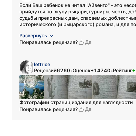
Если Ваш ребенок не читал "Айвенго" - это не
прийдутся по вкусу рыцари,турниры, честь, доб
судьбы прекрасных дам, спасаемых доблестны
исторического (и рыцарского) романа, и для по
Развернуть
Да
Понравилась рецензия?
lettrice
Рецензий
6260
Оценок
+14740
Рейтинг
+
•
•
Фотографии страниц издания для наглядности
Да
Понравилась рецензия?