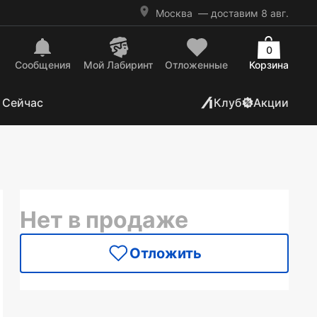
Москва
— доставим 8 авг.
0
Сообщения
Mой Лабиринт
Отложенные
Корзина
 Сейчас
Клуб
Акции
Нет в продаже
Отложить