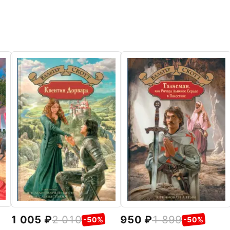
1 005
2 010
950
1 899
-50%
-50%