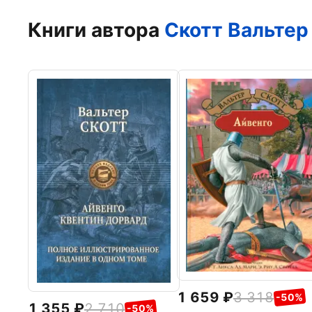
Книги автора
Скотт Вальтер
1 659
3 318
-50%
1 355
2 710
-50%