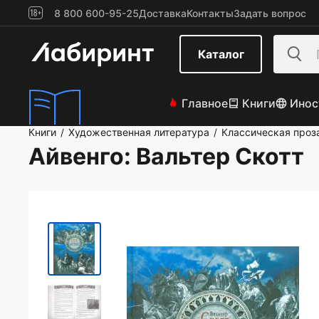
8 800 600-95-25
Доставка
Контакты
Задать вопрос
Каталог
Главное
Книги
Инос
Книги
Художественная литература
Классическая проз
/
/
Айвенго
: Вальтер Скотт