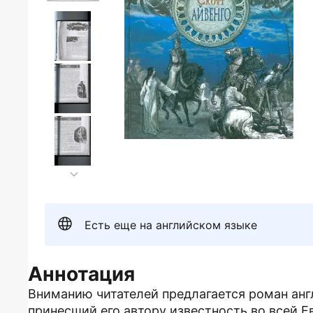
Есть еще на английском языке
Аннотация
Вниманию читателей предлагается роман англ
принесший его автору известность во всей Е