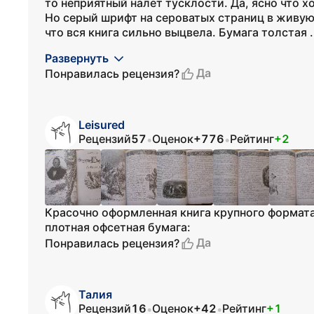
то неприятный налет тусклости. Да, ясно что х
Но серый шрифт на сероватых страниц в живую 
что вся книга сильно выцвела. Бумага толстая .
Развернуть
Да
Понравилась рецензия?
Leisured
Рецензий
57
Оценок
+776
Рейтинг
+2
•
•
Красочно оформленная книга крупного формат
плотная офсетная бумага:
Да
Понравилась рецензия?
Талия
Рецензий
16
Оценок
+42
Рейтинг
+1
•
•