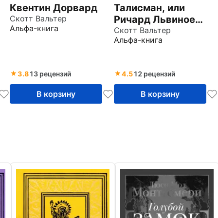
Квентин Дорвард
Талисман, или
Скотт Вальтер
Ричард Львиное
Альфа-книга
Сердце в Палестине
Скотт Вальтер
Альфа-книга
3.8
13 рецензий
4.5
12 рецензий
В корзину
В корзину