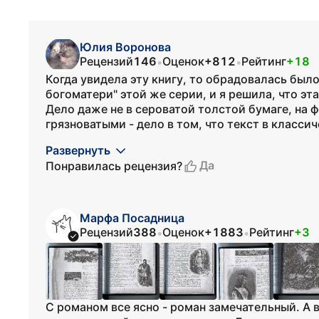
Юлия Воронова
Рецензий
146
Оценок
+812
Рейтинг
+18
•
•
Когда увидела эту книгу, то обрадовалась был
богоматери" этой же серии, и я решила, что эта 
Дело даже не в сероватой толстой бумаге, на 
грязноватыми - дело в том, что текст в классич
Развернуть
Да
Понравилась рецензия?
Марфа Посадница
Рецензий
388
Оценок
+1883
Рейтинг
+3
•
•
С романом все ясно - роман замечательный. А 