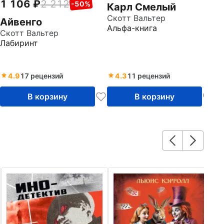
1 106
2 212
-50%
Карл Смелый
Скотт Вальтер
Айвенго
Альфа-книга
Скотт Вальтер
Лабиринт
4.9
17 рецензий
4.3
11 рецензий
В корзину
В корзину
6
О
д