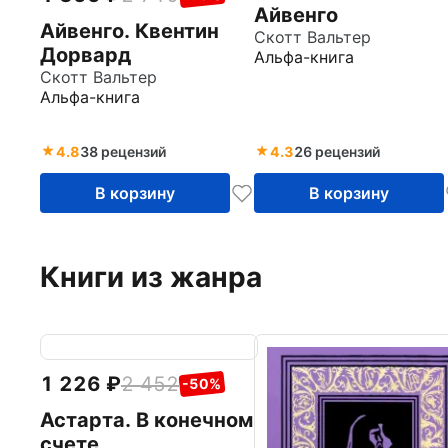
Айвенго
Айвенго. Квентин
Скотт Вальтер
Дорвард
Альфа-книга
Скотт Вальтер
Альфа-книга
4.8
38 рецензий
4.3
26 рецензий
В корзину
В корзину
Книги из жанра
1 226
2 452
-50%
Астарта. В конечном
счете