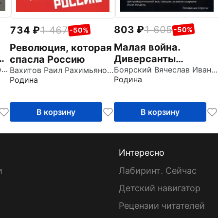
803
1 605
734
1 467
-50%
-50%
Малая война.
Революция, которая
в
Диверсанты
спасла Россию
Чернов Виктор Михайлович
Западного фронта
Боярский Вячеслав Иванович
Вахитов Раил Рахимьянович
Родина
Родина
В корзину
В корзину
Интересно
и
Лабиринт. Сейчас
Детский навигатор
ы
Рецензии читателей