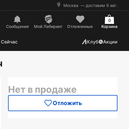
Москва
— доставим 9 авг.
0
Сообщения
Mой Лабиринт
Отложенные
Корзина
 Сейчас
Клуб
Акции
ч
Нет в продаже
Отложить