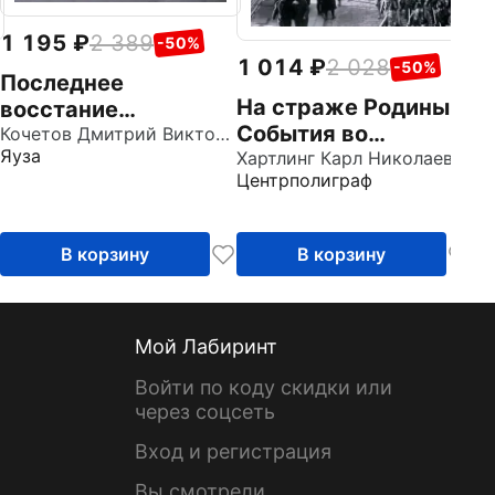
1 195
2 389
-50%
1 014
2 028
-50%
Последнее
На страже Родины.
восстание
События во
крепостных
Кочетов Дмитрий Викторович
Яуза
Владивостоке.
Хартлинг Карл Николаевич
Центрполиграф
Конец 1919 - начало
1920 г.
В корзину
В корзину
Мой Лабиринт
Войти по коду скидки или
через соцсеть
Вход и регистрация
Вы смотрели