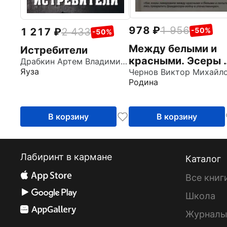
978
1 956
1 217
2 433
-50%
-50%
Между белыми и
Истребители
красными. Эсеры 
Драбкин Артем Владимирович
Яуза
революции
Родина
В корзину
В корзину
Лабиринт в кармане
Каталог
Все книг
Школа
Журнал