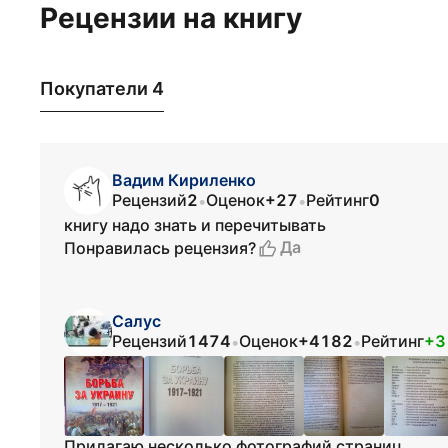
Рецензии на книгу
Покупатели 4
Вадим Кириленко
Рецензий
2
Оценок
+27
Рейтинг
0
•
•
книгу надо знать и перечитывать
Да
Понравилась рецензия?
Салус
Рецензий
1474
Оценок
+4182
Рейтинг
+3
•
•
Прилагаю несколько фотографий страниц.