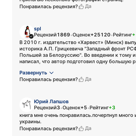
Да
Понравилась рецензия?
spl
Рецензий
1869
Оценок
+25120
Рейтинг
+
•
•
В 2010 г. издательство «Харвест» (Минск) вып
историка А.П. Грицкевича "Западный фронт Р
Польшей за Белоруссию". Во введении к тому и
написал, что автор подготовил одну большую р
Развернуть
Да
Понравилась рецензия?
Юрий Лапшов
Рецензий
3
Оценок
+5
Рейтинг
+3
•
•
книга мне очень понравилась.почерпнул много
украины.
Да
Понравилась рецензия?