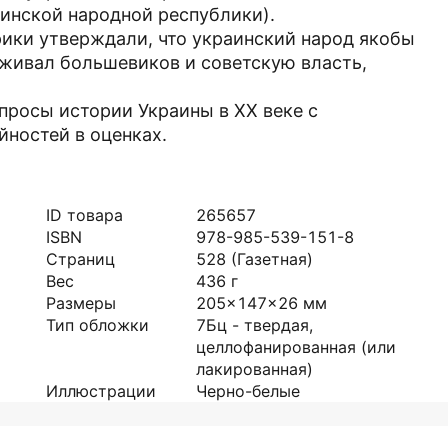
инской народной республики).
ики утверждали, что украинский народ якобы
живал большевиков и советскую власть,
просы истории Украины в XX веке с
йностей в оценках.
ID товара
265657
ISBN
978-985-539-151-8
Страниц
528
(Газетная)
Вес
436
г
Размеры
205x147x26
мм
Тип обложки
7Бц - твердая,
целлофанированная (или
лакированная)
Иллюстрации
Черно-белые