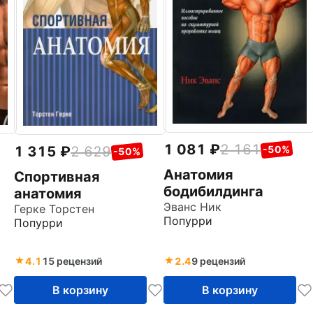
1 081
2 161
1 315
2 629
-50%
-50%
Анатомия
Спортивная
бодибилдинга
анатомия
Эванс Ник
Герке Торстен
Попурри
Попурри
4.1
15 рецензий
2.4
9 рецензий
В корзину
В корзину