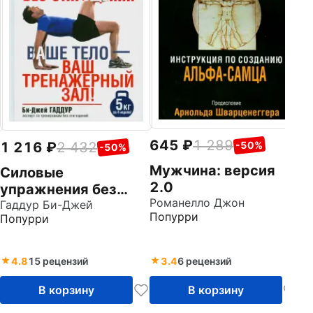
По
645
1 289
-50%
1 216
2 432
-50%
Мужчина: версия
Силовые
2.0
упражнения без
Романелло Джон
отягощений. Ваше
Гаддур Би-Джей
Попурри
Попурри
тело - ваш
тренажерный зал!
4.8
15 рецензий
3.4
6 рецензий
В корзину
В корзину