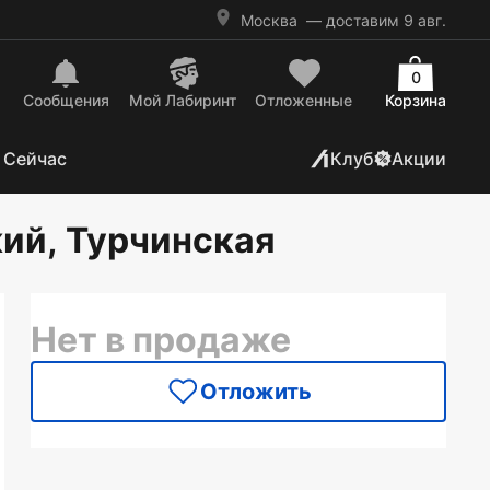
Москва
— доставим 9 авг.
0
Сообщения
Mой Лабиринт
Отложенные
Корзина
 Сейчас
Клуб
Акции
кий, Турчинская
Нет в продаже
Отложить