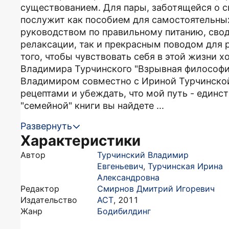
существованием. Для пары, заботящейся о св
послужит как пособием для самостоятельны
руководством по правильному питанию, сво
релаксации, так и прекрасным поводом для 
того, чтобы чувствовать себя в этой жизни х
Владимира Турчинского "Взрывная философия
Владимиром совместно с Ириной Турчинской.
рецептами и убеждать, что мой путь - единс
"семейной" книги вы найдете ...
Развернуть
Характеристики
Автор
Турчинский Владимир
Евгеньевич
,
Турчинская Ирина
Александровна
Редактор
Смирнов Дмитрий Игоревич
Издательство
АСТ
,
2011
Жанр
Бодибилдинг