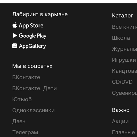
Лабиринт в кармане
Каталог
Все книг
Школа
Журнал
Игрушки
Мы в соцсетях
Канцтов
ВКонтакте
CD/DVD
ВКонтакте. Дети
Сувенир
Ютьюб
Важно
Одноклассники
Дзен
Акции
Телеграм
Главные 