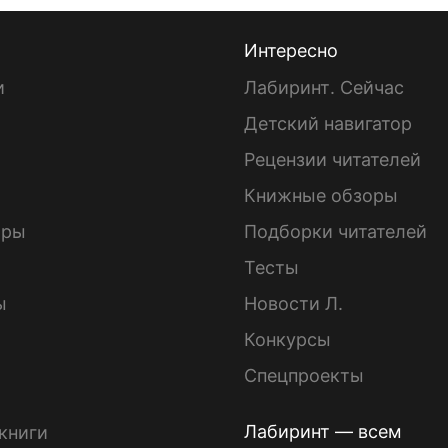
Интересно
и
Лабиринт. Сейчас
Детский навигатор
ы
Рецензии читателей
Книжные обзоры
ары
Подборки читателей
Тесты
ы
Новости Л.
Конкурсы
Спецпроекты
Лабиринт — всем
книги