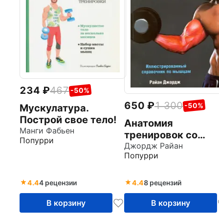
234
467
-50%
650
1 300
-50%
Мускулатура.
Построй свое тело!
Анатомия
Манги Фабьен
тренировок со
Попурри
свободными
Джордж Райан
Попурри
отягощениями
4.4
4 рецензии
4.4
8 рецензий
В корзину
В корзину