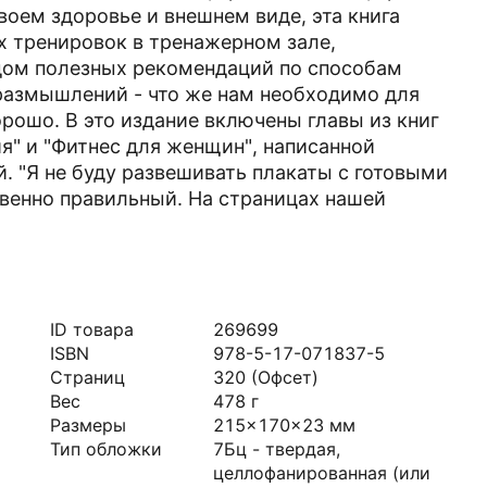
оем здоровье и внешнем виде, эта книга
х тренировок в тренажерном зале,
дом полезных рекомендаций по способам
размышлений - что же нам необходимо для
орошо. В это издание включены главы из книг
" и "Фитнес для женщин", написанной
 "Я не буду развешивать плакаты с готовыми
твенно правильный. На страницах нашей
ID товара
269699
ISBN
978-5-17-071837-5
Страниц
320
(Офсет)
Вес
478
г
Размеры
215x170x23
мм
Тип обложки
7Бц - твердая,
целлофанированная (или