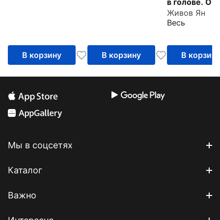
в голове. О
Живов Ян
трезвости и
Весь
внутренней с
Как выйти из
зависимости
В корзину
В корзину
В корзин
Мы в соцсетях
Каталог
Важно