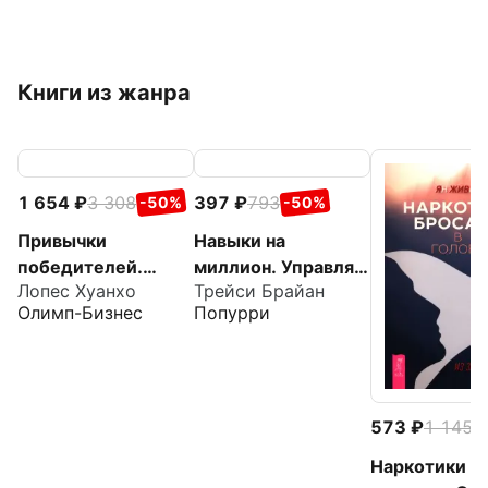
Книги из жанра
1 654
3 308
397
793
-50%
-50%
Привычки
Навыки на
победителей.
миллион. Управляй
Лопес Хуанхо
Трейси Брайан
Звездные советы
временем
Олимп-Бизнес
Попурри
спортивного врача
573
1 145
-
Наркотики б