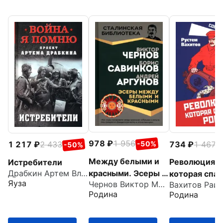
978
1 956
734
1 467
-50%
1 217
2 433
-
-50%
Между белыми и
Революция,
Истребители
красными. Эсеры в
Драбкин Артем Владимирович
которая спас
Яуза
Чернов Виктор Михайлович
революции
Россию
Родина
Родина