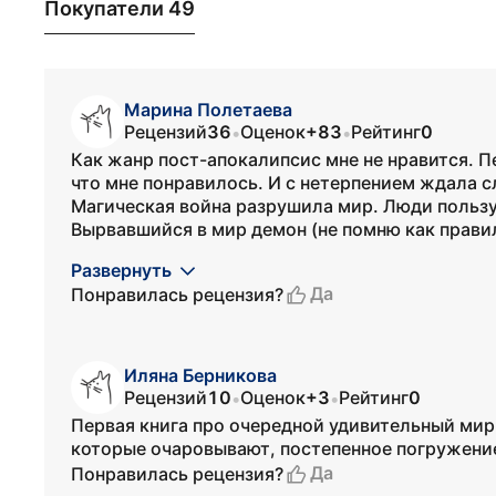
Покупатели 49
Марина Полетаева
Рецензий
36
Оценок
+83
Рейтинг
0
•
•
Как жанр пост-апокалипсис мне не нравится. П
что мне понравилось. И с нетерпением ждала 
Магическая война разрушила мир. Люди польз
Вырвавшийся в мир демон (не помню как правиль
Развернуть
Да
Понравилась рецензия?
Иляна Берникова
Рецензий
10
Оценок
+3
Рейтинг
0
•
•
Первая книга про очередной удивительный мир
которые очаровывают, постепенное погружени
Да
Понравилась рецензия?