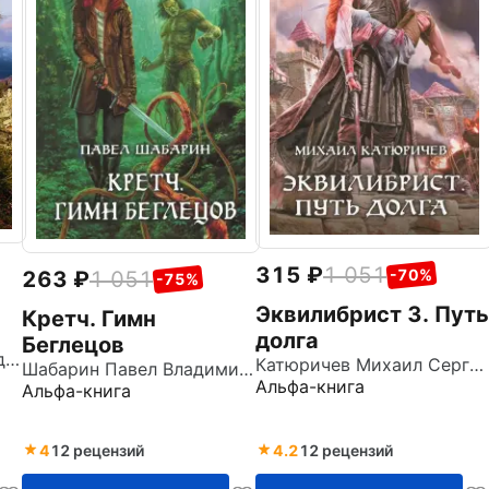
315
1 051
-70%
263
1 051
-75%
Эквилибрист 3. Путь
Кретч. Гимн
долга
Беглецов
Кондратьев Леонид Владимирович
Катюричев Михаил Сергеевич
Шабарин Павел Владимирович
Альфа-книга
Альфа-книга
4
12 рецензий
4.2
12 рецензий