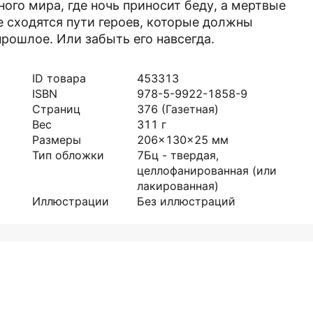
ного мира, где ночь приносит беду, а мертвые
е сходятся пути героев, которые должны
рошлое. Или забыть его навсегда.
ID товара
453313
ISBN
978-5-9922-1858-9
Страниц
376
(Газетная)
Вес
311
г
Размеры
206x130x25
мм
Тип обложки
7Бц - твердая,
целлофанированная (или
лакированная)
Иллюстрации
Без иллюстраций