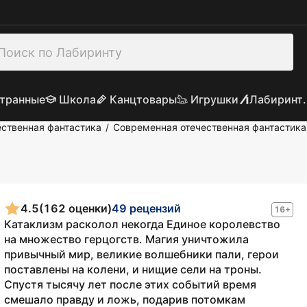
транные
Школа
Канцтовары
Игрушки
Лабиринт.
ственная фантастика
Современная отечественная фантастика
/
4.5
(162 оценки)
49 рецензий
16+
Катаклизм расколол некогда Единое королевство
на множество герцогств. Магия уничтожила
привычный мир, великие волшебники пали, герои
поставлены на колени, и нищие сели на троны.
Спустя тысячу лет после этих событий время
смешало правду и ложь, подарив потомкам