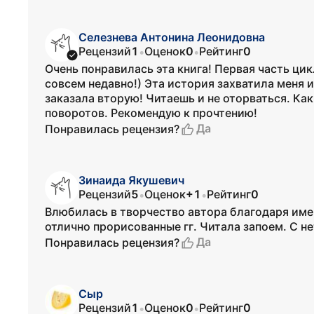
Селезнева Антонина Леонидовна
Рецензий
1
Оценок
0
Рейтинг
0
•
•
Очень понравилась эта книга! Первая часть цик
совсем недавно!) Эта история захватила меня и
заказала вторую! Читаешь и не оторваться. Как
поворотов. Рекомендую к прочтению!
Да
Понравилась рецензия?
Зинаида Якушевич
Рецензий
5
Оценок
+1
Рейтинг
0
•
•
Влюбилась в творчество автора благодаря име
отлично прорисованные гг. Читала запоем. С 
Да
Понравилась рецензия?
Сыр
Рецензий
1
Оценок
0
Рейтинг
0
•
•