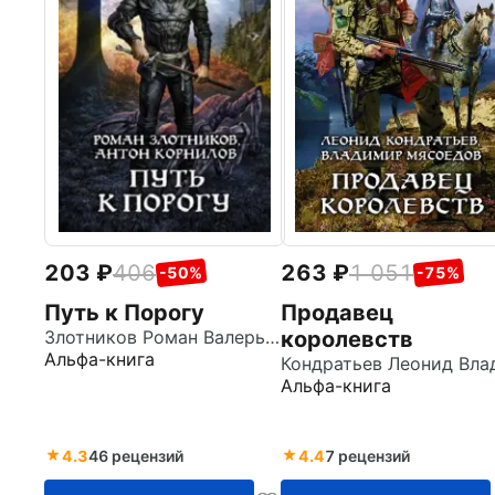
203
406
263
1 051
-50%
-75%
Путь к Порогу
Продавец
Злотников Роман Валерьевич
королевств
Альфа-книга
Альфа-книга
4.3
46 рецензий
4.4
7 рецензий