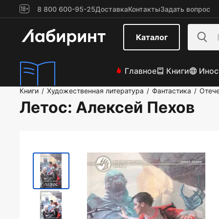
8 800 600-95-25
Доставка
Контакты
Задать вопрос
Каталог
Главное
Книги
Инос
Книги
Художественная литература
Фантастика
Отече
/
/
/
Летос
: Алексей Пехов