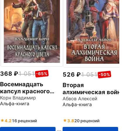
368
1 051
3
526
1 051
-65%
-50%
Восемнадцать
Ч
Вторая
капсул красного
Др
алхимическая война
Ал
цвета
Корн Владимир
Абвов Алексей
Альфа-книга
Альфа-книга
4.2
16 рецензий
3.8
20 рецензий