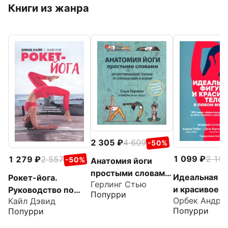
Книги из жанра
2 305
4 609
-50%
1 099
2 19
1 279
2 557
-50%
Анатомия йоги
простыми словами.
Идеальная ф
Рокет-йога.
Герлинг Стью
Иллюстрированное
и красивое т
Руководство по
Попурри
пособие по
Орбек Андре
Кайл Дэвид
любом возра
прогрессивной
упражнениям и
Попурри
Попурри
100 самых
аштанга-виньяса-
асанам
эффективны
йоге