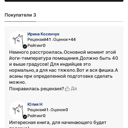
Покупатели 3
Ирина Косенчук
Рецензий
41
Оценок
+44
•
Рейтинг
0
Немного расстроилась.Основной момент этой
йоги-температура помещения.Должно быть 40
и выше градусов! Для индийцев это
нормально,а для нас тяжело.Вот и вся фишка.А
асаны при определенной подготовке сделать
можно.
Да
Понравилась рецензия?
Юлия Н
Рецензий
1
Оценок
0
•
Рейтинг
0
Интересная книга, для начинающего будет