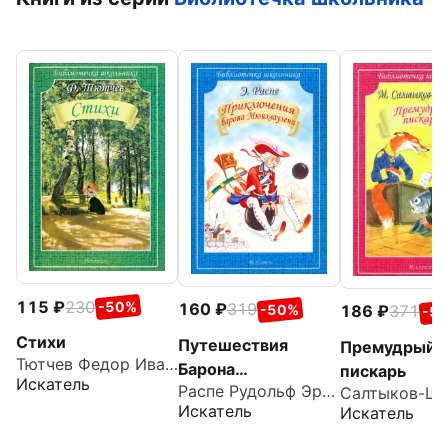
115
230
-50%
160
319
-50%
186
371
-5
Стихи
Путешествия
Премудрый
Тютчев Федор Иванович
Барона
пискарь
Искатель
Распе Рудольф Эрих
Мюнхгаузена
Искатель
Искатель