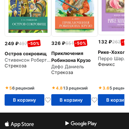
132
263
-5
326
651
249
497
-50%
-50%
Рике-Хохоло
Приключения
Остров сокровищ
Перро Шарль
Стивенсон Роберт Льюис
Робинзона Крузо
Феникс
Стрекоза
Дефо Даниель
Стрекоза
5
6 рецензий
4.8
13 рецензий
3.6
5 реценз
В корзину
В корзину
В корзин