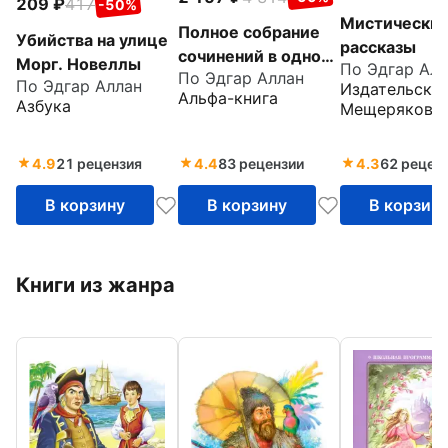
209
417
-50%
Мистически
Полное собрание
Убийства на улице
рассказы
сочинений в одном
Морг. Новеллы
По Эдгар Алл
По Эдгар Аллан
томе
По Эдгар Аллан
Издательски
Альфа-книга
Азбука
Мещерякова
4.9
21 рецензия
4.4
83 рецензии
4.3
62 рецен
В корзину
В корзину
В корзин
Книги из жанра