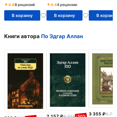
4.8
8 рецензий
4.4
4 рецензии
В корзину
В корзину
В корзин
Книги автора
По Эдгар Аллан
3 355
6 71
2 157
4 314
-50%