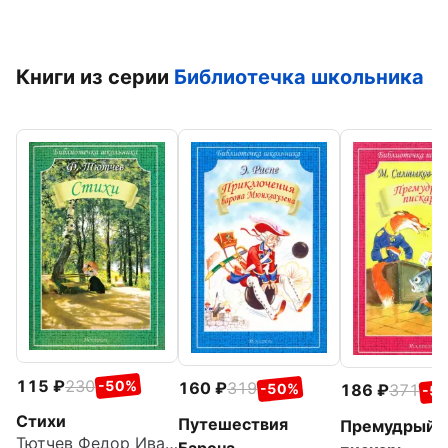
Книги из серии
Библиотечка школьника
115
230
-50%
160
319
-50%
186
371
-5
Стихи
Путешествия
Премудрый
Тютчев Федор Иванович
Барона