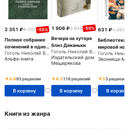
1 908
3 816
-50%
2 351
4 701
631
1 261
-50%
-
Вечера на хуторе
Полное собрание
Библиотека
близ Диканьки
сочинений в одном
мировой нов
Гоголь Николай Васильевич
Гоголь Николай Васильевич
томе
Николай
Издательский дом
Альфа-книга
Звонница-МГ
Васильевич 
Мещерякова
4.6
93 рецензии
4.3
116 рецензий
5
3 рецензии
В корзину
В корзину
В корзин
Книги из жанра