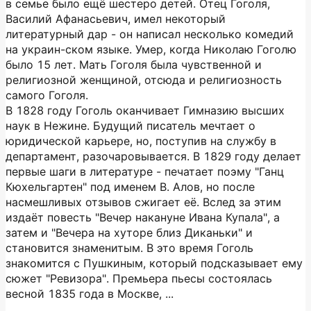
в семье было ещё шестеро детей. Отец Гоголя,
Василий Афанасьевич, имел некоторый
литературный дар - он написал несколько комедий
на украин-ском языке. Умер, когда Николаю Гоголю
было 15 лет. Мать Гоголя была чувственной и
религиозной женщиной, отсюда и религиозность
самого Гоголя.
В 1828 году Гоголь оканчивает Гимназию высших
наук в Нежине. Будущий писатель мечтает о
юридической карьере, но, поступив на службу в
департамент, разочаровывается. В 1829 году делает
первые шаги в литературе - печатает поэму "Ганц
Кюхельгартен" под именем В. Алов, но после
насмешливых отзывов сжигает её. Вслед за этим
издаёт повесть "Вечер накануне Ивана Купала", а
затем и "Вечера на хуторе близ Диканьки" и
становится знаменитым. В это время Гоголь
знакомится с Пушкиным, который подсказывает ему
сюжет "Ревизора". Премьера пьесы состоялась
весной 1835 года в Москве, ...