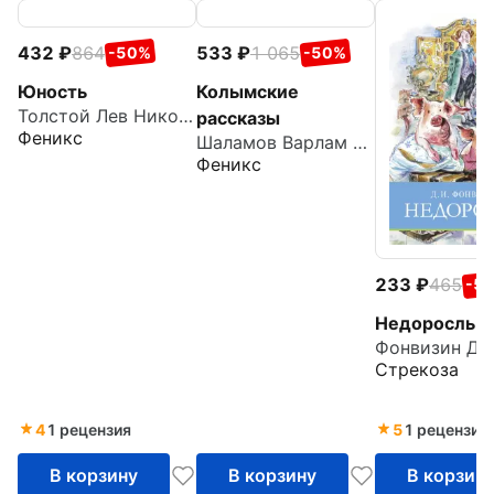
432
864
533
1 065
-50%
-50%
Юность
Колымские
Толстой Лев Николаевич
рассказы
Феникс
Шаламов Варлам Тихонович
Феникс
233
465
-5
Недоросль
Стрекоза
4
1 рецензия
5
1 рецензия
В корзину
В корзину
В корзин