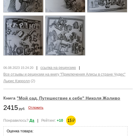
|
ссылка на рецензию
|
06.08.2023 15:24:20
Все отзывы и рецензии на книгу "Приключения Алисы в стране Чудес"
Льюис Кэрролл
(2)
Книга
"Мой сад. Путешествие к себе" Николя Жоливо
2415
Отложить
руб.
15
₽
Понравилось?
Да
|
Рейтинг:
+10
Оценка товара: