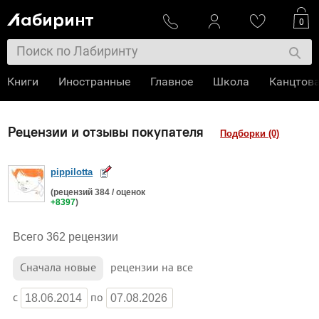
0
Книги
Иностранные
Главное
Школа
Канцтов
Рецензии и отзывы покупателя
Подборки (0)
pippilotta
(рецензий
384
/ оценок
+8397
)
Всего 362 рецензии
Сначала
новые
рецензии на все
c
по