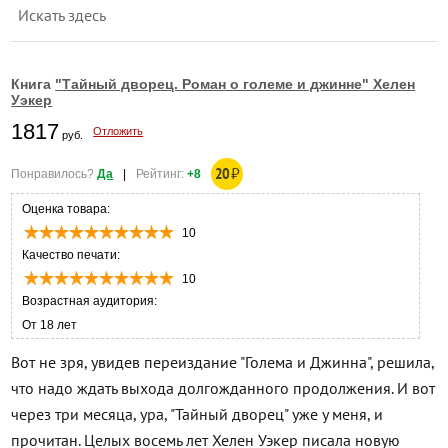
Искать здесь
Книга
"Тайный дворец. Роман о големе и джинне" Хелен
Уэкер
1817
Отложить
руб.
20
₽
Понравилось?
Да
|
Рейтинг:
+8
Оценка товара:
10
Качество печати:
10
Возрастная аудитория:
От 18 лет
Вот не зря, увидев переиздание "Голема и Джинна", решила,
что надо ждать выхода долгожданного продолжения. И вот
через три месяца, ура, "Тайный дворец" уже у меня, и
прочитан. Целых восемь лет Хелен Уэкер писала новую