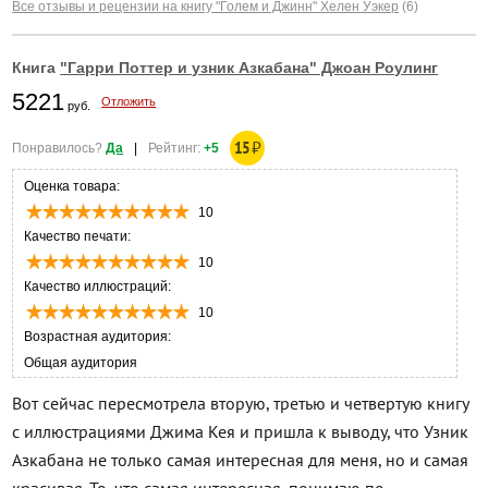
Все отзывы и рецензии на книгу "Голем и Джинн" Хелен Уэкер
(6)
Книга
"Гарри Поттер и узник Азкабана" Джоан Роулинг
5221
Отложить
руб.
15
₽
Понравилось?
Да
|
Рейтинг:
+5
Оценка товара:
10
Качество печати:
10
Качество иллюстраций:
10
Возрастная аудитория:
Общая аудитория
Вот сейчас пересмотрела вторую, третью и четвертую книгу
с иллюстрациями Джима Кея и пришла к выводу, что Узник
Азкабана не только самая интересная для меня, но и самая