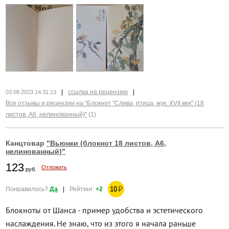
|
ссылка на рецензию
|
03.08.2023 14:31:13
Все отзывы и рецензии на "Блокнот "Слива, птица, жук. XVII век" (18
листов, А6, нелинованный)"
(1)
Канцтовар
"Вьюнки (блокнот 18 листов, А6,
нелинованный)"
123
Отложить
руб.
10
₽
Понравилось?
Да
|
Рейтинг:
+2
Блокноты от Шанса - пример удобства и эстетического
наслаждения. Не знаю, что из этого я начала раньше