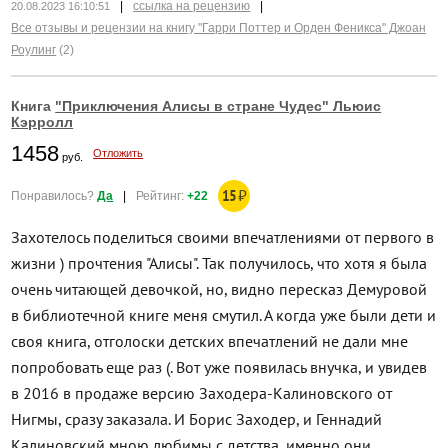
|
ссылка на рецензию
|
20.08.2023 16:10:51
Все отзывы и рецензии на книгу "Гарри Поттер и Орден Феникса" Джоан
Роулинг
(2)
Книга
"Приключения Алисы в стране Чудес" Льюис
Кэрролл
1458
Отложить
руб.
15
₽
Понравилось?
Да
|
Рейтинг:
+22
Захотелось поделиться своими впечатлениями от первого в
жизни ) прочтения "Алисы". Так получилось, что хотя я была
очень читающей девочкой, но, видно пересказ Демуровой
в библиотечной книге меня смутил. А когда уже были дети и
своя книга, отголоски детских впечатлений не дали мне
попробовать еще раз (. Вот уже появилась внучка, и увидев
в 2016 в продаже версию Заходера-Калиновского от
Нигмы, сразу заказала. И Борис Заходер, и Геннадий
Калиновский мною любимы с детства, именно они...