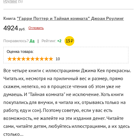
Роулинг
(5)
Книга
"Гарри Поттер и Тайная комната" Джоан Роулинг
4924
Отложить
руб.
15
₽
Понравилось?
Да
|
Рейтинг:
+2
Оценка товара:
10
Все четыре книги с иллюстрациями Джима Кея прекрасны.
Читать их, несмотря на приличный вес и размер, прямо
скажем, нелегко, но в процессе чтения об этом уже не
думаешь. И "Тайная комната" не исключение. Хоть книги
покупались для внучки, я читала их, отрываясь только на
работу, еду и сон). Поэтому советую, если у вас есть
возможность, не жалейте на эти издания денег. Читайте
сами, читайте детям, любуйтесь иллюстрациями, а их здесь
столько...