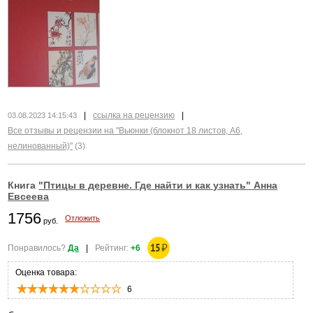
|
ссылка на рецензию
|
03.08.2023 14:15:43
Все отзывы и рецензии на "Вьюнки (блокнот 18 листов, А6,
нелинованный)"
(3)
Книга
"Птицы в деревне. Где найти и как узнать" Анна
Евсеева
1756
Отложить
руб.
15
₽
Понравилось?
Да
|
Рейтинг:
+6
Оценка товара:
6