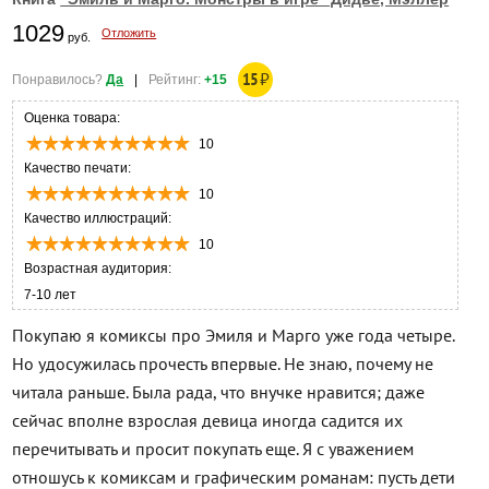
1029
Отложить
руб.
15
₽
Понравилось?
Да
|
Рейтинг:
+15
Оценка товара:
10
Качество печати:
10
Качество иллюстраций:
10
Возрастная аудитория:
7-10 лет
Покупаю я комиксы про Эмиля и Марго уже года четыре.
Но удосужилась прочесть впервые. Не знаю, почему не
читала раньше. Была рада, что внучке нравится; даже
сейчас вполне взрослая девица иногда садится их
перечитывать и просит покупать еще. Я с уважением
отношусь к комиксам и графическим романам: пусть дети