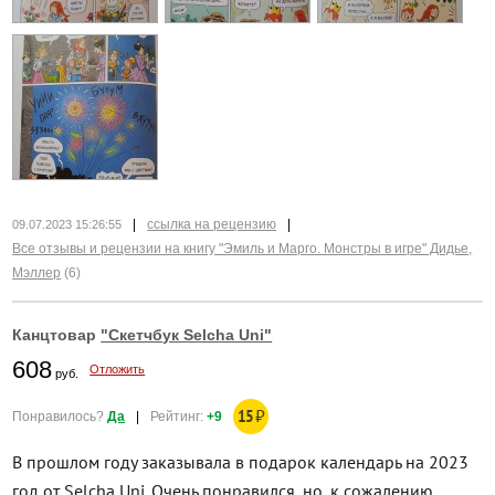
|
ссылка на рецензию
|
09.07.2023 15:26:55
Все отзывы и рецензии на книгу "Эмиль и Марго. Монстры в игре" Дидье,
Мэллер
(6)
Канцтовар
"Скетчбук Selcha Uni"
608
Отложить
руб.
15
₽
Понравилось?
Да
|
Рейтинг:
+9
В прошлом году заказывала в подарок календарь на 2023
год от Selcha Uni. Очень понравился, но, к сожалению,