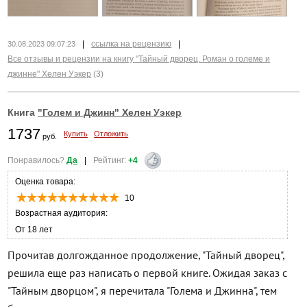
|
ссылка на рецензию
|
30.08.2023 09:07:23
Все отзывы и рецензии на книгу "Тайный дворец. Роман о големе и
джинне" Хелен Уэкер
(3)
Книга
"Голем и Джинн" Хелен Уэкер
1737
Купить
Отложить
руб.
Понравилось?
Да
|
Рейтинг:
+4
Оценка товара:
10
Возрастная аудитория:
От 18 лет
Прочитав долгожданное продолжение, "Тайный дворец",
решила еще раз написать о первой книге. Ожидая заказ с
"Тайным дворцом", я перечитала "Голема и Джинна", тем