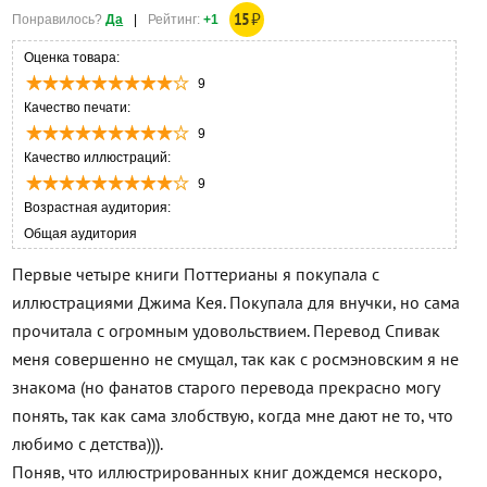
15
₽
Понравилось?
Да
|
Рейтинг:
+1
Оценка товара:
9
Качество печати:
9
Качество иллюстраций:
9
Возрастная аудитория:
Общая аудитория
Первые четыре книги Поттерианы я покупала с
иллюстрациями Джима Кея. Покупала для внучки, но сама
прочитала с огромным удовольствием. Перевод Спивак
меня совершенно не смущал, так как с росмэновским я не
знакома (но фанатов старого перевода прекрасно могу
понять, так как сама злобствую, когда мне дают не то, что
любимо с детства))).
Поняв, что иллюстрированных книг дождемся нескоро,