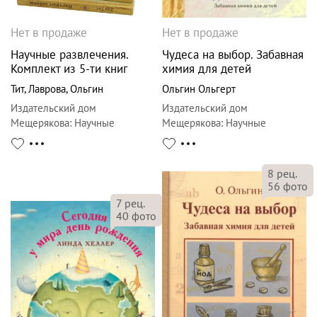
Нет в продаже
Нет в продаже
Научные развлечения.
Чудеса на выбор. Забавная
Комплект из 5-ти книг
химия для детей
Тит
,
Лаврова
,
Ольгин
Ольгин Ольгерт
Издательский дом
Издательский дом
Мещерякова
:
Научные
Мещерякова
:
Научные
развлечения
развлечения
8
рец.
56
фото
7
рец.
40
фото