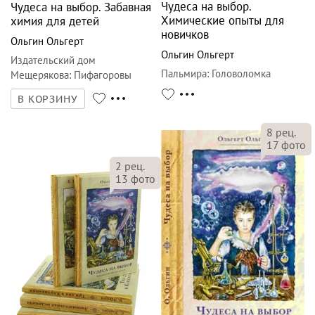
Чудеса на выбор.
Чудеса на выбор. Забавная
Химические опыты для
химия для детей
новичков
Ольгин Ольгерт
Ольгин Ольгерт
Издательский дом
Пальмира
:
Головоломка
Мещерякова
:
Пифагоровы
штаны
В КОРЗИНУ
8
рец.
17
фото
2
рец.
13
фото