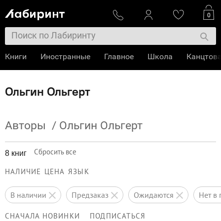
0
Книги
Иностранные
Главное
Школа
Канцтов
Ольгин Ольгерт
Авторы
/
Ольгин Ольгерт
Сбросить все
8 книг
НАЛИЧИЕ
ЦЕНА
ЯЗЫК
в наличии
предзаказ
ожидаются
нет 
СНАЧАЛА НОВИНКИ
ПОДПИСАТЬСЯ