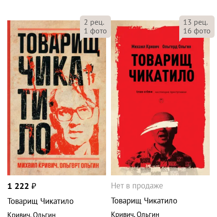
2
рец.
13
рец.
1
фото
16
фото
Нет в продаже
1 222
₽
Товарищ Чикатило
Товарищ Чикатило
Кривич
,
Ольгин
Кривич
,
Ольгин