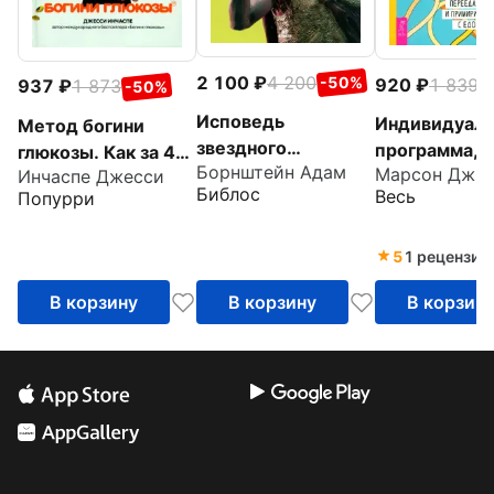
2 100
4 200
-50%
920
1 839
937
1 873
-
-50%
Исповедь
Индивидуаль
Метод богини
звездного
программа, к
глюкозы. Как за 4
Борнштейн Адам
диетолога. Как
Марсон Джи
Инчаспе Джесси
недель прео
недели избавиться
Библос
Весь
Попурри
похудеть навсегда,
компульсивн
от тяги к еде,
ни в чем себе не
переедание 
вернуть энергию
отказывая
примириться
5
1 рецензия
едой
В корзину
В корзину
В корзин