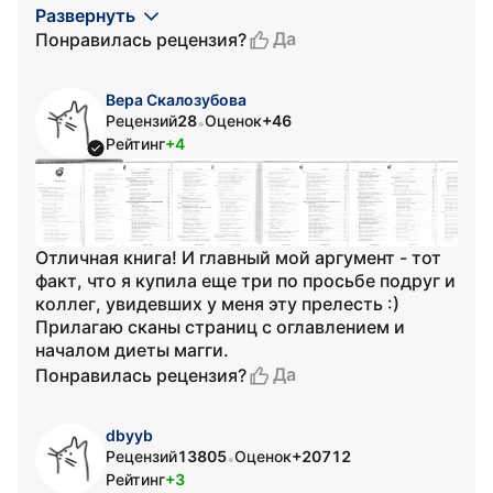
Развернуть
Да
Понравилась рецензия?
Вера Скалозубова
Рецензий
28
Оценок
+46
•
Рейтинг
+4
Отличная книга! И главный мой аргумент - тот
факт, что я купила еще три по просьбе подруг и
коллег, увидевших у меня эту прелесть :)
Прилагаю сканы страниц с оглавлением и
началом диеты магги.
Да
Понравилась рецензия?
dbyyb
Рецензий
13805
Оценок
+20712
•
Рейтинг
+3