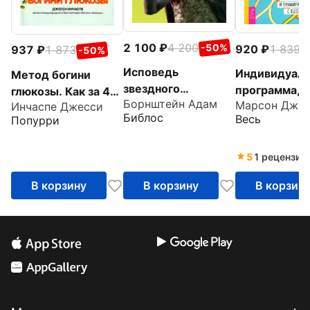
2 100
4 200
-50%
920
1 839
937
1 873
-
-50%
Исповедь
Индивидуаль
Метод богини
звездного
программа, к
глюкозы. Как за 4
Борнштейн Адам
диетолога. Как
Марсон Джи
Инчаспе Джесси
недель прео
недели избавиться
Библос
Весь
Попурри
похудеть навсегда,
компульсивн
от тяги к еде,
ни в чем себе не
переедание 
вернуть энергию
отказывая
примириться
5
1 рецензия
едой
В корзину
В корзину
В корзин