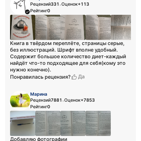
Рецензий
331
Оценок
+113
•
Рейтинг
0
Книга в твёрдом переплёте, страницы серые,
без иллюстраций. Шрифт вполне удобный.
Содержит большое количество диет-каждый
найдёт что-то подходящее для себя(кому это
нужно конечно).
Да
Понравилась рецензия?
Марина
Рецензий
7881
Оценок
+7853
•
Рейтинг
0
Добавляю фотографии