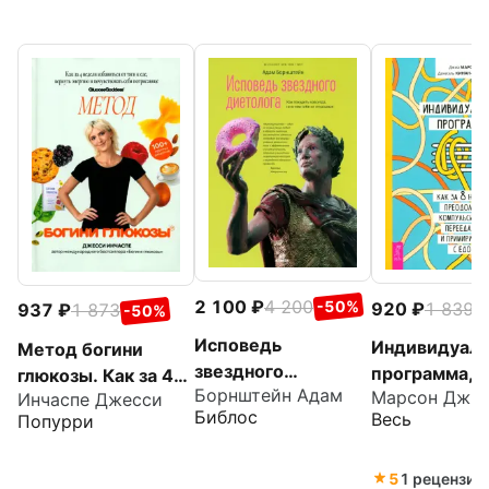
2 100
4 200
-50%
920
1 839
937
1 873
-
-50%
Исповедь
Индивидуаль
Метод богини
звездного
программа, к
глюкозы. Как за 4
Борнштейн Адам
диетолога. Как
Марсон Джи
Инчаспе Джесси
недель прео
недели избавиться
Библос
Весь
Попурри
похудеть навсегда,
компульсивн
от тяги к еде,
ни в чем себе не
переедание 
вернуть энергию
отказывая
примириться
5
1 рецензия