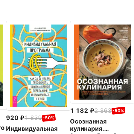
1 182
2 363
-50%
920
1 839
-50%
Осознанная
го
Индивидуальная
кулинария.