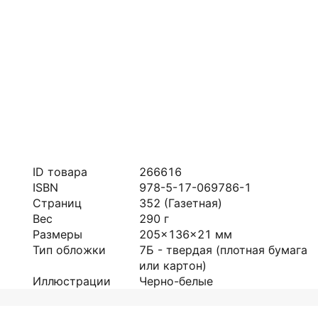
ID товара
266616
ISBN
978-5-17-069786-1
Страниц
352
(Газетная)
Вес
290
г
Размеры
205x136x21
мм
Тип обложки
7Б - твердая (плотная бумага
или картон)
Иллюстрации
Черно-белые