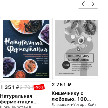
1
Б
с
О
Те
Э
о
з
о
2 751
1 351
2 701
-50%
Кишечнику с
Натуральная
любовью. 100
ферментация.
проверенных
Ллевеллин-Уотерс Кейт
Оригинальные
Шоки Кирстен К.