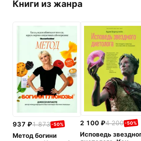
Книги из жанра
2 100
4 200
-50%
937
1 873
-50%
Исповедь звездно
Метод богини