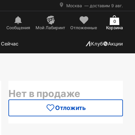
Москва
— доставим 9 авг.
0
Сообщения
Mой Лабиринт
Отложенные
Корзина
 Сейчас
Клуб
Акции
Нет в продаже
Отложить