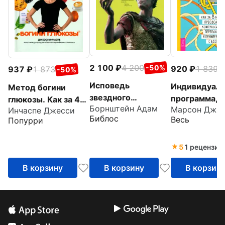
2 100
4 200
-50%
920
1 839
937
1 873
-
-50%
Исповедь
Индивидуаль
Метод богини
звездного
программа, к
глюкозы. Как за 4
Борнштейн Адам
диетолога. Как
Марсон Джи
Инчаспе Джесси
недель прео
недели избавиться
Библос
Весь
Попурри
похудеть навсегда,
компульсивн
от тяги к еде,
ни в чем себе не
переедание 
вернуть энергию
отказывая
примириться
5
1 рецензия
едой
В корзину
В корзину
В корзин