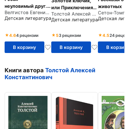
Золотой ключик,
неуловимый друг.
животных
или Приключения
Велтистов Евгений Серафимович
Вторая книга из
Толстой Алексей Николаевич
Буратино
Детская литература
Детская лите
Детская литература
цикла о
приключениях
Электроника
4.6
4 рецензии
5
3 рецензии
4.5
24 рецен
В корзину
В корзину
В корзин
Книги автора
Толстой Алексей
Константинович