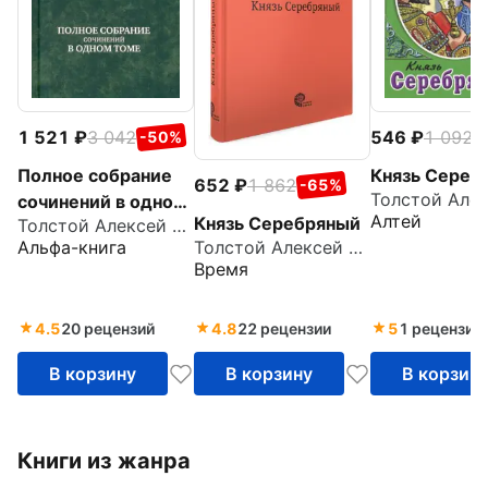
1 521
3 042
546
1 092
-50%
-
Полное собрание
Князь Сереб
652
1 862
-65%
сочинений в одном
Алтей
Князь Серебряный
Толстой Алексей Константинович
томе
Альфа-книга
Толстой Алексей Константинович
Время
4.5
20 рецензий
4.8
22 рецензии
5
1 рецензия
В корзину
В корзину
В корзин
Книги из жанра