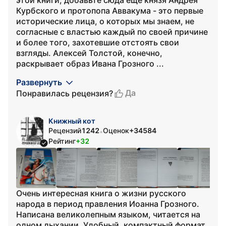
этой книги, добавьте сюда еще князя Андрея
Курбского и протопопа Аввакума - это первые
исторические лица, о которых мы знаем, не
согласные с властью каждый по своей причине
и более того, захотевшие отстоять свои
взгляды. Алексей Толстой, конечно,
раскрывает образ Ивана Грозного ...
Развернуть
Да
Понравилась рецензия?
Книжный кот
Рецензий
1242
Оценок
+34584
•
Рейтинг
+32
Очень интересная книга о жизни русского
народа в период правления Иоанна Грозного.
Написана великолепным языком, читается на
одном дыхании. Удобный, компактный формат,