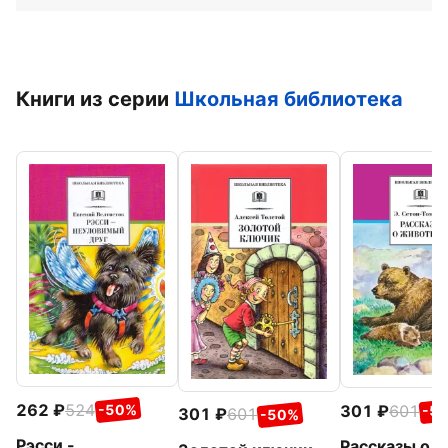
Книги из серии
Школьная библиотека
262
524
301
601
-50%
-5
301
601
-50%
Рэсси -
Рассказы о