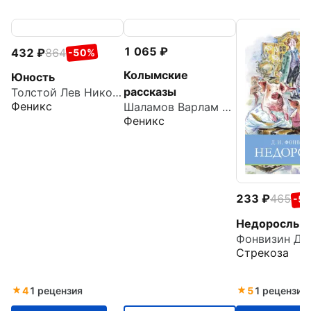
1 065
432
864
-50%
Колымские
Юность
рассказы
Толстой Лев Николаевич
Феникс
Шаламов Варлам Тихонович
Феникс
233
465
-5
Недоросль
Стрекоза
4
1 рецензия
5
1 рецензия