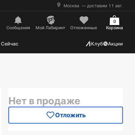
Москва
— доставим 11 авг.
0
Сообщения
Mой Лабиринт
Отложенные
Корзина
 Сейчас
Клуб
Акции
Нет в продаже
Отложить