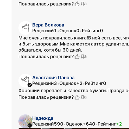
Да
Понравилась рецензия?
Вера Волкова
Рецензий
1
Оценок
0
Рейтинг
0
•
•
Мне очень понравилась книга!В ней есть все, ч
и быть здоровым.Мне кажется автор удивитель
общаться, хотя бы 60 дней.
Да
Понравилась рецензия?
Анастасия Панова
Рецензий
3
Оценок
+2
Рейтинг
0
•
•
Хороший переплет и качество бумаги.Правда о
Да
Понравилась рецензия?
Надежда
Рецензий
590
Оценок
+640
Рейтинг
+2
•
•