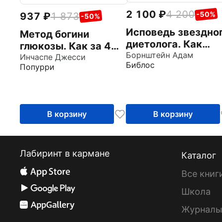
2 100
4 200
-50%
937
1 873
-50%
Исповедь звездно
Метод богини
диетолога. Как
глюкозы. Как за 4
похудеть навсегда
Борнштейн Адам
недели избавиться
Инчаспе Джесси
Библос
ни в чем себе не
Попурри
от тяги к еде,
отказывая
вернуть энергию
В корзину
В корзину
Лабиринт в кармане
Каталог
Все книг
Школа
Журнал