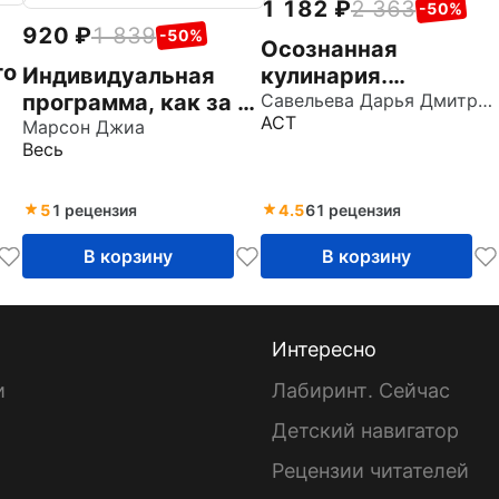
1 182
2 363
-50%
920
1 839
-50%
Осознанная
го
Индивидуальная
кулинария.
программа, как за 8
Полезный
Савельева Дарья Дмитриевна
АСТ
,
недель преодолеть
Марсон Джиа
конструктор
Весь
компульсивное
завтраков, обедов и
переедание и
ужинов на каждый
примириться с едой
день
5
1 рецензия
4.5
61 рецензия
В корзину
В корзину
Интересно
и
Лабиринт. Сейчас
Детский навигатор
ы
Рецензии читателей