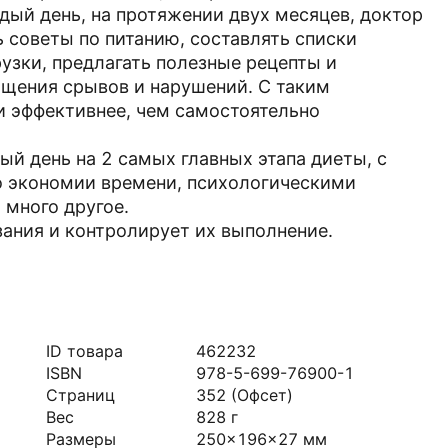
ый день, на протяжении двух месяцев, доктор
ь советы по питанию, составлять списки
узки, предлагать полезные рецепты и
щения срывов и нарушений. С таким
 и эффективнее, чем самостоятельно
дый день на 2 самых главных этапа диеты, с
о экономии времени, психологическими
много другое.
зания и контролирует их выполнение.
ID товара
462232
ISBN
978-5-699-76900-1
Страниц
352
(Офсет)
Вес
828
г
Размеры
250x196x27
мм