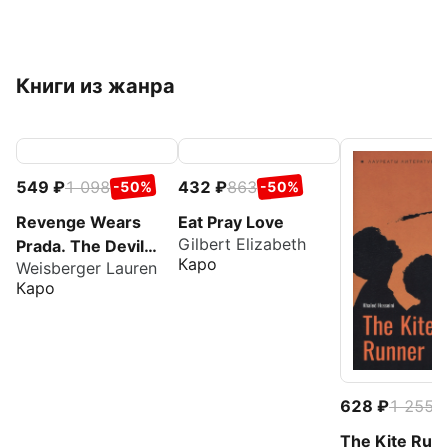
Книги из жанра
549
1 098
432
863
-50%
-50%
Revenge Wears
Eat Pray Love
Gilbert Elizabeth
Prada. The Devil
Каро
Weisberger Lauren
Returns
Каро
628
1 255
-
The Kite Run