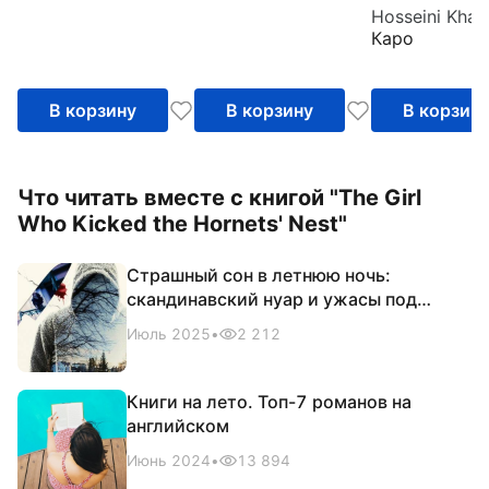
Hosseini Khal
Каро
В корзину
В корзину
В корзин
Что читать вместе с книгой "The Girl
Who Kicked the Hornets' Nest"
Страшный сон в летнюю ночь:
скандинавский нуар и ужасы под
маской социал-демократии
Июль 2025
•
2 212
Книги на лето. Топ-7 романов на
английском
Июнь 2024
•
13 894