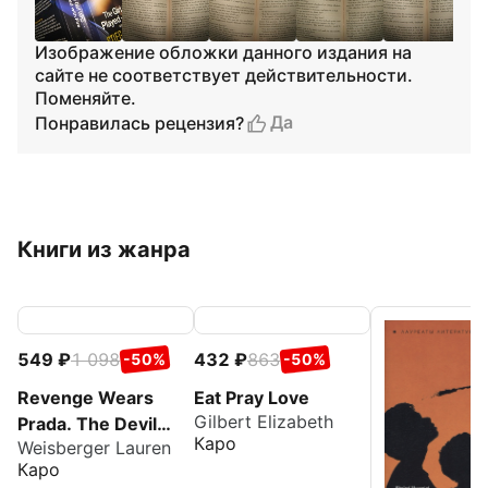
Изображение обложки данного издания на
сайте не соответствует действительности.
Поменяйте.
Да
Понравилась рецензия?
Книги из жанра
549
1 098
432
863
-50%
-50%
Revenge Wears
Eat Pray Love
Gilbert Elizabeth
Prada. The Devil
Каро
Weisberger Lauren
Returns
Каро