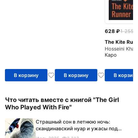
628
1 255
-
The Kite Run
Hosseini Khal
Каро
В корзину
В корзину
В корзин
Что читать вместе с книгой "The Girl
Who Played With Fire"
Страшный сон в летнюю ночь:
скандинавский нуар и ужасы под
маской социал-демократии