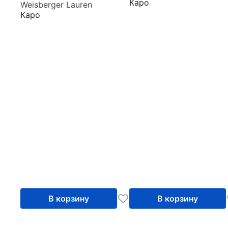
Каро
Returns
Weisberger Lauren
Каро
В корзину
В корзину