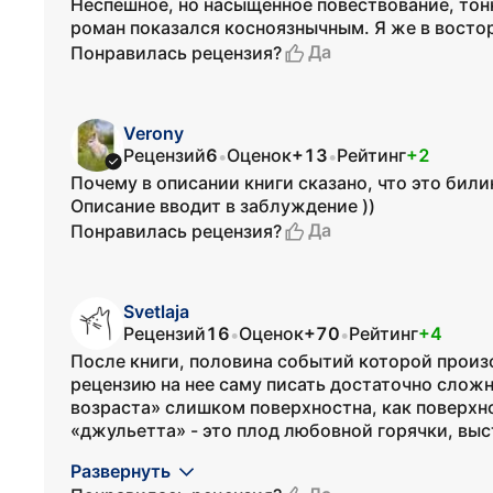
Неспешное, но насыщенное повествование, тон
роман показался косноязнычным. Я же в востор
Да
Понравилась рецензия?
Verony
Рецензий
6
Оценок
+13
Рейтинг
+2
•
•
Почему в описании книги сказано, что это билин
Описание вводит в заблуждение ))
Да
Понравилась рецензия?
Svetlaja
Рецензий
16
Оценок
+70
Рейтинг
+4
•
•
После книги, половина событий которой произ
рецензию на нее саму писать достаточно сложно
возраста» слишком поверхностна, как поверхн
«джульетта» - это плод любовной горячки, выст
Развернуть