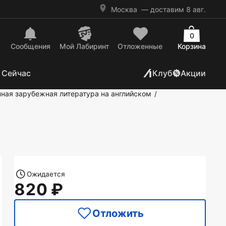
Москва
— доставим 8 авг.
0
Сообщения
Mой Лабиринт
Отложенные
Корзина
 Сейчас
Клуб
Акции
ная зарубежная литература на английском
/
Ожидается
820
Отложить