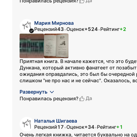
Да
Понравилась рецензия?
Мария Мирнова
Рецензий
43
Оценок
+524
Рейтинг
+2
•
•
Приятная книга. В начале кажется, что это буд
Дункана, который активно фанатеет от позабыт
ожидания оправдались, это был бы очередной 
слишком "не про нас и не сейчас". Оказалось, вс
Развернуть
Да
Понравилась рецензия?
Наталья Шигаева
Рецензий
17
Оценок
+34
Рейтинг
+1
•
•
Очень легкая книжка, читается буквально на о