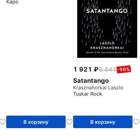
Каро
1 921
3 841
-50%
Satantango
Krasznahorkai Laszlo
Tuskar Rock
В корзину
В корзину