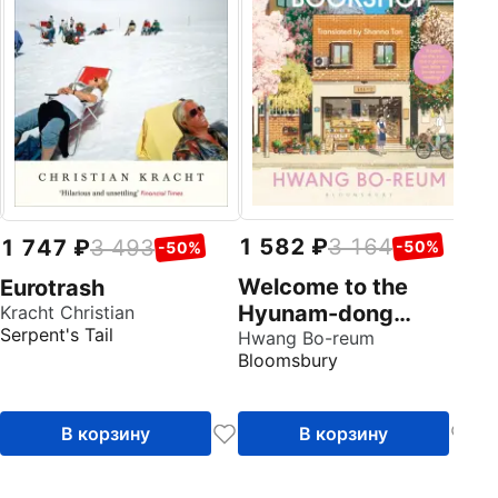
O`
Ti
1 582
3 164
1 747
3 493
-50%
-50%
Welcome to the
Eurotrash
Hyunam-dong
Kracht Christian
Serpent's Tail
Bookshop
Hwang Bo-reum
Bloomsbury
В корзину
В корзину