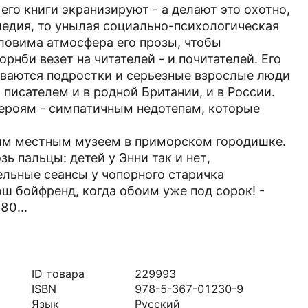
 его книги экранизируют - а делают это охотно,
медия, то унылая социально-психологическая
ловима атмосфера его прозы, чтобы
орнби везет на читателей - и почитателей. Его
ываются подростки и серьезные взрослые люди
 писателем и в родной Британии, и в России.
героям - симпатичным недотепам, которые
ым местным музеем в приморском городишке.
зь пальцы: детей у Энни так и нет,
льные сеансы у чопорного старичка
ош бойфренд, когда обоим уже под сорок! -
80...
ID товара
229993
ISBN
978-5-367-01230-9
Язык
Русский